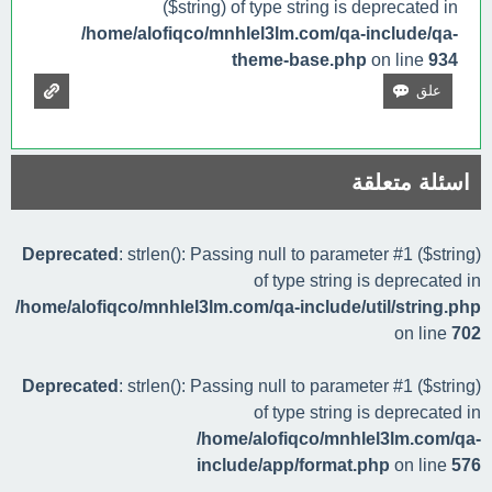
($string) of type string is deprecated in
/home/alofiqco/mnhlel3lm.com/qa-include/qa-
theme-base.php
on line
934
اسئلة متعلقة
Deprecated
: strlen(): Passing null to parameter #1 ($string)
of type string is deprecated in
/home/alofiqco/mnhlel3lm.com/qa-include/util/string.php
on line
702
Deprecated
: strlen(): Passing null to parameter #1 ($string)
of type string is deprecated in
/home/alofiqco/mnhlel3lm.com/qa-
include/app/format.php
on line
576