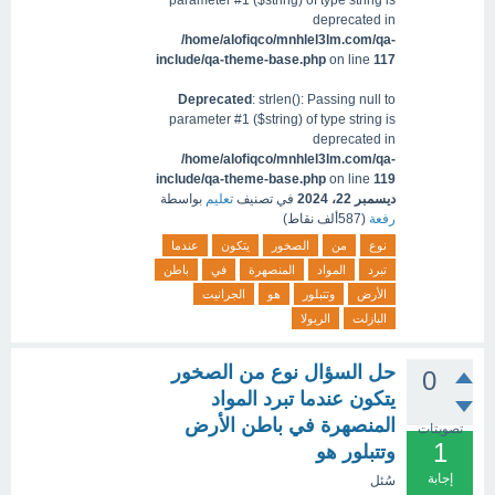
parameter #1 ($string) of type string is
deprecated in
/home/alofiqco/mnhlel3lm.com/qa-
include/qa-theme-base.php
on line
117
Deprecated
: strlen(): Passing null to
parameter #1 ($string) of type string is
deprecated in
/home/alofiqco/mnhlel3lm.com/qa-
include/qa-theme-base.php
on line
119
ديسمبر 22، 2024
في تصنيف
تعليم
بواسطة
رفعة
(
587ألف
نقاط)
نوع
من
الصخور
يتكون
عندما
تبرد
المواد
المنصهرة
في
باطن
الأرض
وتتبلور
هو
الجرانيت
البازلت
الريولا
حل السؤال نوع من الصخور
0
يتكون عندما تبرد المواد
المنصهرة في باطن الأرض
تصويتات
1
وتتبلور هو
إجابة
سُئل