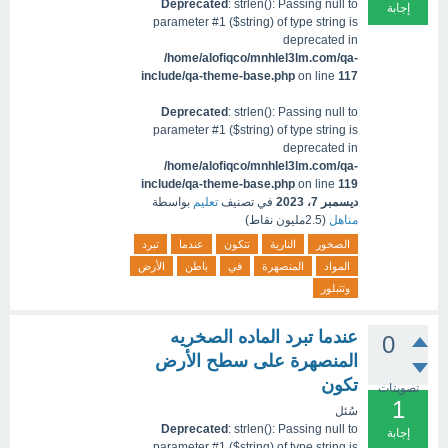
Deprecated
: strlen(): Passing null to
إجابة
parameter #1 ($string) of type string is
deprecated in
/home/alofiqco/mnhlel3lm.com/qa-
include/qa-theme-base.php
on line
117
Deprecated
: strlen(): Passing null to
parameter #1 ($string) of type string is
deprecated in
/home/alofiqco/mnhlel3lm.com/qa-
include/qa-theme-base.php
on line
119
ديسمبر 7، 2023
في تصنيف
تعليم
بواسطة
مناهل
(
2.5مليون
نقاط)
الصخور
النارية
تتكون
عندما
تبرد
المواد
المنصهرة
في
باطن
الأرض
وتتبلور
عندما تبرد الماده الصخريه
0
المنصهرة على سطح الأرض
تكون
تصويتات
1
سُئل
Deprecated
: strlen(): Passing null to
إجابة
parameter #1 ($string) of type string is