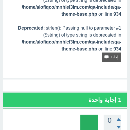
($string) of type string is deprecated in
/home/alofiqco/mnhlel3lm.com/qa-include/qa-
theme-base.php
on line
934
Deprecated
: strlen(): Passing null to parameter #1
($string) of type string is deprecated in
/home/alofiqco/mnhlel3lm.com/qa-include/qa-
theme-base.php
on line
934
1
إجابة واحدة
0