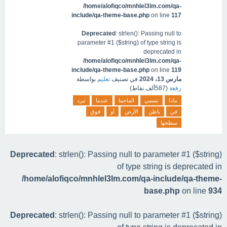
/home/alofiqco/mnhlel3lm.com/qa-
include/qa-theme-base.php
on line
117
Deprecated
: strlen(): Passing null to
parameter #1 ($string) of type string is
deprecated in
/home/alofiqco/mnhlel3lm.com/qa-
include/qa-theme-base.php
on line
119
مارس 13، 2024
في تصنيف
تعليم
بواسطة
رفعة
(
587ألف
نقاط)
ماذا
نسمي
الماجما
عندما
تبرد
في
باطن
الأرض
أو
فوق
سطحھا
Deprecated
: strlen(): Passing null to parameter #1 ($string)
of type string is deprecated in
/home/alofiqco/mnhlel3lm.com/qa-include/qa-theme-
base.php
on line
934
Deprecated
: strlen(): Passing null to parameter #1 ($string)