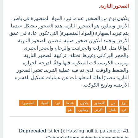
الصخور النارية
.
يتكون نوع من الصخور عندما تبرد المواد المنصهرة في باطن
الأرض وتتبلور، هو الصخور النارية. هذه الصخور تتشكل عندما
يتم تبريد الصهارة (المواد المنصهرة) التي تكون عادة في عمق
الأرض وتجمد لتكوين صخور صلبة. تتضمن الصخور النارية
أنواعًا مثل البازلت والجرانيت والرخام والحجر الجيري
والحجر البركاني وغيرها. تختلف تركيبة الصخور النارية
وترتيب الكريستالات المتكونة فيها وفقًا لدرجة الحرارة
والضغط والوقت الذي تم فيه عملية التبريد. تعتبر الصخور
النارية مصدرًا هامًا للمعلومات عن عمليات تشكيل القشرة
الأرضية وتاريخ الكوكب.
نوع
من
الصخور
يتكون
عندما
تبرد
المواد
المنصهرة
في
باطن
الأرض
وتتبلور،
هو
Deprecated
: strlen(): Passing null to parameter #1